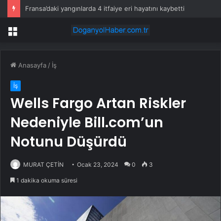
Fransa’daki yangınlarda 4 itfaiye eri hayatını kaybetti
Menü
Anasayfa
/
İş
İş
Wells Fargo Artan Riskler
Nedeniyle Bill.com’un
Notunu Düşürdü
MURAT ÇETİN
Ocak 23, 2024
0
3
1 dakika okuma süresi