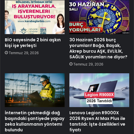
BİO sayesinde 2 bini aşkın
30 Haziran 2026 burç
kişi işe yerleşti
yorumları! Boğa, Başak,
Akrep burcu AŞK, EVLİLİK,
Temmuz 29, 2026
SAĞLIK yorumları ne diyor?
Temmuz 29, 2026
İnternetin çekmediği dağ
Lenovo Legion R9000X
başındaki şantiyede yapay
2026 Ryzen AI Max Plus ile
zeka kullanmanın yöntemi
tanıtıldı: İşte özellikleri ve
bulundu
fiyatı