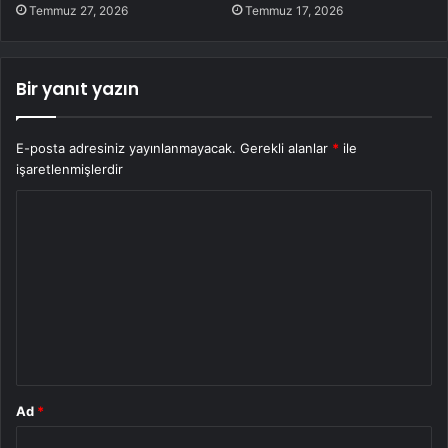
Temmuz 27, 2026
Temmuz 17, 2026
Bir yanıt yazın
E-posta adresiniz yayınlanmayacak.
Gerekli alanlar
*
ile
işaretlenmişlerdir
Y
o
r
u
m
*
Ad
*