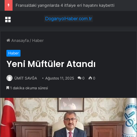
Fransa’daki yangınlarda 4 itfaiye eri hayatını kaybetti
Menü
Anasayfa
/
Haber
Haber
Yeni Müftüler Atandı
ÜMİT SAVĞA
Ağustos 11, 2025
0
0
1 dakika okuma süresi