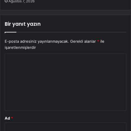
Ağustos 7, 2026
Bir yanıt yazın
E-posta adresiniz yayınlanmayacak.
Gerekli alanlar
*
ile
işaretlenmişlerdir
Y
o
r
u
m
*
Ad
*