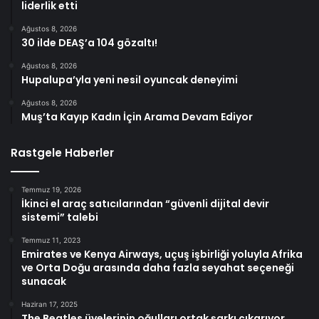
liderlik etti
Ağustos 8, 2026
30 ilde DEAŞ’a 104 gözaltı!
Ağustos 8, 2026
Hupalupa’yla yeni nesil oyuncak deneyimi
Ağustos 8, 2026
Muş’ta Kayıp Kadın İçin Arama Devam Ediyor
Rastgele Haberler
Temmuz 19, 2026
İkinci el araç satıcılarından “güvenli dijital devir
sistemi” talebi
Temmuz 11, 2023
Emirates ve Kenya Airways, uçuş işbirliği yoluyla Afrika
ve Orta Doğu arasında daha fazla seyahat seçeneği
sunacak
Haziran 17, 2025
The Beatles üyelerinin oğulları ortak şarkı çıkarıyor