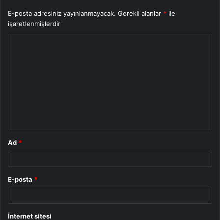
E-posta adresiniz yayınlanmayacak.
Gerekli alanlar
*
ile
işaretlenmişlerdir
Y
o
r
u
m
*
Ad
*
E-posta
*
İnternet sitesi