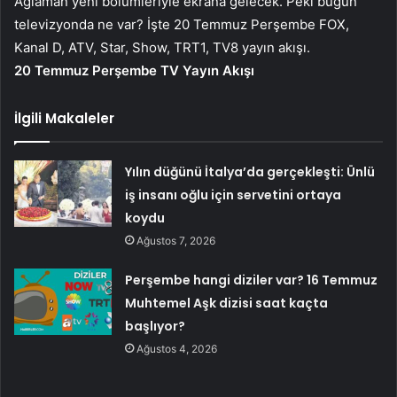
Ağlaman yeni bölümleriyle ekrana gelecek. Peki bugün
televizyonda ne var? İşte 20 Temmuz Perşembe FOX,
Kanal D, ATV, Star, Show, TRT1, TV8 yayın akışı.
20 Temmuz Perşembe TV Yayın Akışı
İlgili Makaleler
Yılın düğünü İtalya’da gerçekleşti: Ünlü
iş insanı oğlu için servetini ortaya
koydu
Ağustos 7, 2026
Perşembe hangi diziler var? 16 Temmuz
Muhtemel Aşk dizisi saat kaçta
başlıyor?
Ağustos 4, 2026