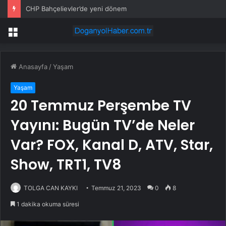
CHP Bahçelievler’de yeni dönem
Menü
Anasayfa
/
Yaşam
Yaşam
20 Temmuz Perşembe TV
Yayını: Bugün TV’de Neler
Var? FOX, Kanal D, ATV, Star,
Show, TRT1, TV8
TOLGA CAN KAYKI
Temmuz 21, 2023
0
8
1 dakika okuma süresi