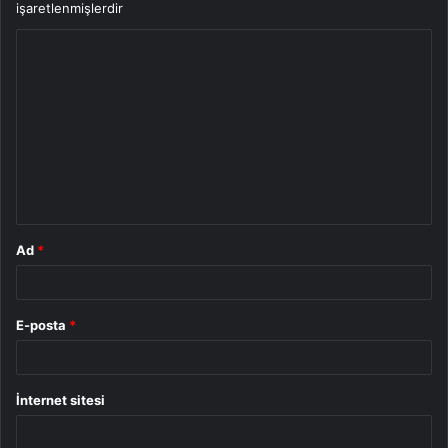
işaretlenmişlerdir
Y
o
r
u
m
*
Ad
*
E-posta
*
İnternet sitesi