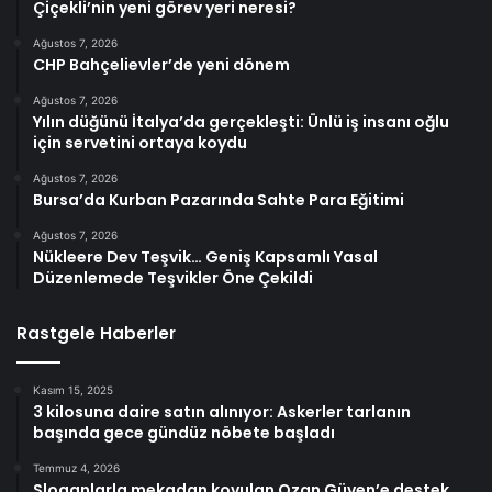
Çiçekli’nin yeni görev yeri neresi?
Ağustos 7, 2026
CHP Bahçelievler’de yeni dönem
Ağustos 7, 2026
Yılın düğünü İtalya’da gerçekleşti: Ünlü iş insanı oğlu
için servetini ortaya koydu
Ağustos 7, 2026
Bursa’da Kurban Pazarında Sahte Para Eğitimi
Ağustos 7, 2026
Nükleere Dev Teşvik… Geniş Kapsamlı Yasal
Düzenlemede Teşvikler Öne Çekildi
Rastgele Haberler
Kasım 15, 2025
3 kilosuna daire satın alınıyor: Askerler tarlanın
başında gece gündüz nöbete başladı
Temmuz 4, 2026
Sloganlarla mekadan kovulan Ozan Güven’e destek