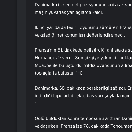
Danimarka ise en net pozisyonunu ani atak so
meşin yuvarlak yan ağlarda kaldı.
İkinci yarıda da tesirli oyununu sürdüren Fran
yakaladığı net konumları değerlendiremedi.
Fransa’nın 61. dakikada geliştirdiği ani atakta
Hernandez’e verdi. Son çizgiye yakın bir nokt
Mbappe ile buluşturdu. Yıldız oyuncunun altıp
top ağlarla buluştu: 1-0.
Danimarka, 68. dakikada beraberliği sağladı. E
indirdiği topu art direkte baş vuruşuyla tamaml
1.
Golü bulduktan sonra temposunu arttıran Danim
yaklaşırken, Fransa ise 78. dakikada Tchoumendi