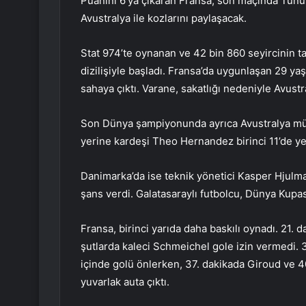
Puanını 6’ya çıkaran Fransa, son maçında Tunus
Avustralya ile kozlarını paylaşacak.
Stat 974’te oynanan ve 42 bin 860 seyircinin t
dizilişiyle başladı. Fransa’da uygunlaşan 29 y
sahaya çıktı. Varane, sakatlığı nedeniyle Avus
Son Dünya şampiyonunda ayrıca Avustralya mü
yerine kardeşi Theo Hernandez birinci 11’de yer
Danimarka’da ise teknik yönetici Kasper Hjulman
şans verdi. Galatasaraylı futbolcu, Dünya Kupas
Fransa, birinci yarıda daha baskılı oynadı. 21.
şutlarda kaleci Schmeichel gole izin vermedi. 
içinde golü önlerken, 37. dakikada Giroud ve 
yuvarlak auta çıktı.