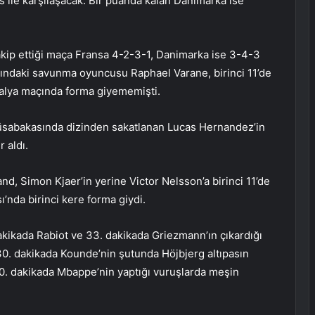
 ile karşılaşacak. Bir puanda kalan Danimarka ise
akip ettiği maça Fransa 4-2-3-1, Danimarka ise 3-4-3
aşındaki savunma oyuncusu Raphael Varane, birinci 11’de
tralya maçında forma giyememişti.
sabakasında dizinden sakatlanan Lucas Hernandez’in
 aldı.
d, Simon Kjaer’in yerine Victor Nelsson’a birinci 11’de
ı’nda birinci kere forma giydi.
 dakikada Rabiot ve 33. dakikada Griezmann’ın çıkardığı
30. dakikada Kounde’nin şutunda Höjbjerg altıpasın
40. dakikada Mbappe’nin yaptığı vuruşlarda meşin