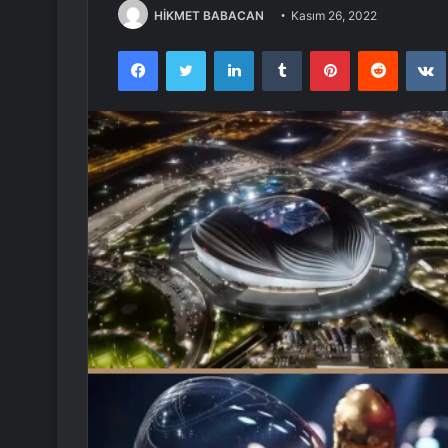
HİKMET BABACAN
Kasım 26, 2022
Facebook
Twitter
LinkedIn
Tumblr
Pinterest
Reddit