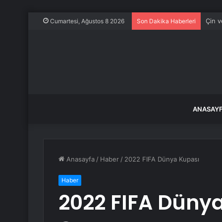
Çin v
Cumartesi, Ağustos 8 2026
Son Dakika Haberleri
ANASAY
Anasayfa
/
Haber
/
2022 FIFA Dünya Kupası
Haber
2022 FIFA Düny