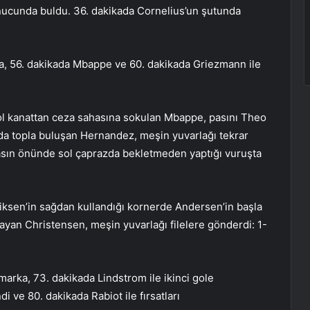
nucunda buldu. 36. dakikada Cornelius’un şutunda
sa, 56. dakikada Mbappe ve 60. dakikada Griezmann ile
 sol kanattan ceza sahasına sokulan Mbappe, pasını Theo
ada topla buluşan Hernandez, meşin yuvarlağı tekrar
asın önünde sol çaprazda bekletmeden yaptığı vuruşta
riksen’in sağdan kullandığı kornerde Andersen’in başla
ayan Christensen, meşin yuvarlağı filelere gönderdi: 1-
arka, 73. dakikada Lindstrom ile ikinci gole
 ve 80. dakikada Rabiot ile fırsatları