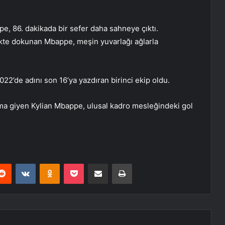
, 86. dakikada bir sefer daha sahneye çıktı.
kte dokunan Mbappe, meşin yuvarlağı ağlarla
022’de adını son 16’ya yazdıran birinci ekip oldu.
ma giyen Kylian Mbappe, ulusal kadro mesleğindeki gol
erest
Reddit
VKontakte
Odnoklassniki
Pocket
E-Posta ile paylaş
Yazdır