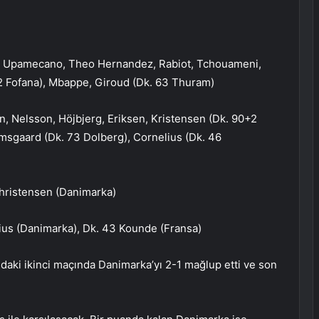
e), Upamecano, Theo Hernandez, Rabiot, Tchouameni,
 Fofana), Mbappe, Giroud (Dk. 63 Thuram)
, Nelsson, Höjbjerg, Eriksen, Kristensen (Dk. 90+2
msgaard (Dk. 73 Dolberg), Cornelius (Dk. 46
Christensen (Danimarka)
lius (Danimarka), Dk. 43 Kounde (Fransa)
aki ikinci maçında Danimarka’yı 2-1 mağlup etti ve son