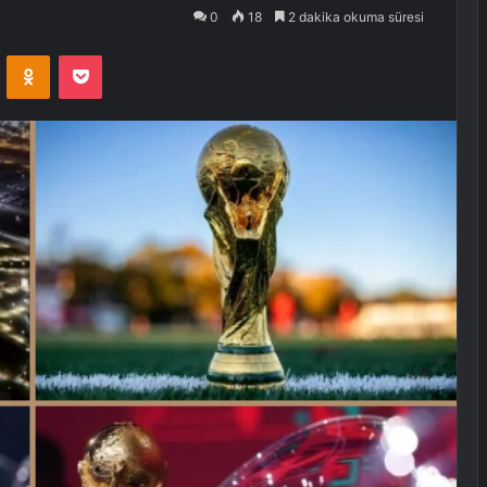
0
18
2 dakika okuma süresi
VKontakte
Odnoklassniki
Pocket