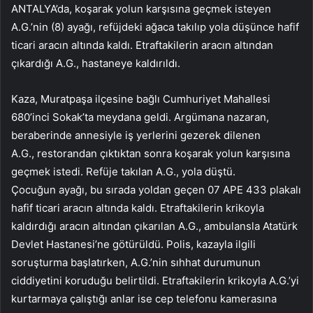
ANTALYA’da, koşarak yolun karşısına geçmek isteyen
A.G.’nin (8) ayağı, refüjdeki ağaca takılıp yola düşünce hafif
ticari aracın altında kaldı. Etraftakilerin aracın altından
çıkardığı A.G., hastaneye kaldırıldı.
Kaza, Muratpaşa ilçesine bağlı Cumhuriyet Mahallesi
680’inci Sokak’ta meydana geldi. Argümana nazaran,
beraberinde annesiyle iş yerlerini gezerek dilenen
A.G., restorandan çıktıktan sonra koşarak yolun karşısına
geçmek istedi. Refüje takılan A.G., yola düştü.
Çocuğun ayağı, bu sırada yoldan geçen 07 APE 433 plakalı
hafif ticari aracın altında kaldı. Etraftakilerin krikoyla
kaldırdığı aracın altından çıkarılan A.G., ambulansla Atatürk
Devlet Hastanesi’ne götürüldü. Polis, kazayla ilgili
soruşturma başlatırken, A.G.’nin sıhhat durumunun
ciddiyetini koruduğu belirtildi. Etraftakilerin krikoyla A.G.’yi
kurtarmaya çalıştığı anlar ise cep telefonu kamerasına