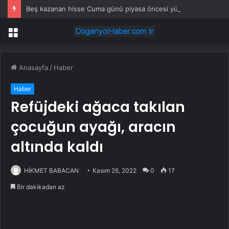
Beş kazanan hisse Cuma günü piyasa öncesi yükselişe liderlik etti
Menü
Anasayfa
/
Haber
Haber
Refüjdeki ağaca takılan
çocuğun ayağı, aracın
altında kaldı
HİKMET BABACAN
Kasım 26, 2022
0
17
Bir dakikadan az