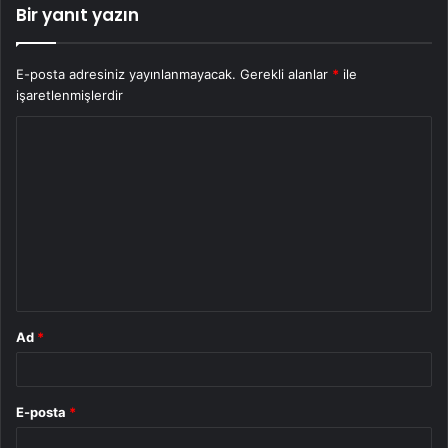
Bir yanıt yazın
E-posta adresiniz yayınlanmayacak.
Gerekli alanlar
*
ile
işaretlenmişlerdir
Y
o
r
u
m
*
Ad
*
E-posta
*