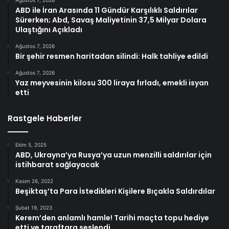
Ağustos 7, 2026
ABD ile İran Arasında 11 Gündür Karşılıklı Saldırılar
Sürerken; Abd, Savaş Maliyetinin 37,5 Milyar Dolara
Ulaştığını Açıkladı
Ağustos 7, 2026
Bir şehir resmen haritadan silindi: Halk tahliye edildi
Ağustos 7, 2026
Yaz meyvesinin kilosu 300 liraya fırladı, emekli isyan
etti
Rastgele Haberler
Ekim 5, 2025
ABD, Ukrayna’ya Rusya’ya uzun menzilli saldırılar için
istihbarat sağlayacak
Kasım 26, 2022
Beşiktaş’ta Para İstedikleri Kişilere Bıçakla Saldırdılar
Şubat 19, 2023
Kerem’den anlamlı hamle! Tarihi maçta topu hediye
etti ve taraftara seslendi.