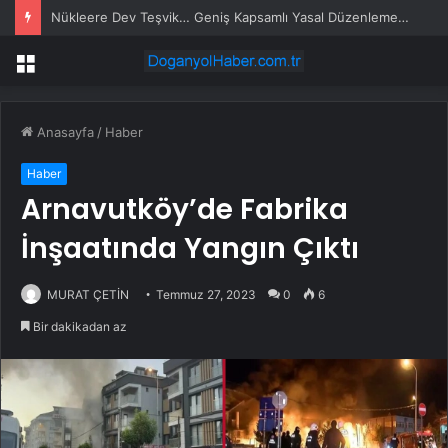
Nükleere Dev Teşvik… Geniş Kapsamlı Yasal Düzenlemede Teşvikler Öne Çekildi
Menü
Anasayfa
/
Haber
Haber
Arnavutköy’de Fabrika
İnşaatında Yangın Çıktı
MURAT ÇETİN
Temmuz 27, 2023
0
6
Bir dakikadan az