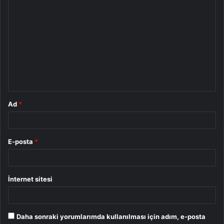
Y
o
r
u
m
*
Ad
*
E-posta
*
İnternet sitesi
Daha sonraki yorumlarımda kullanılması için adım, e-posta