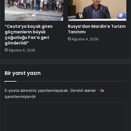
“Ceuta’ya kaçak giren
Rusya’dan Mardin’e Turizm
göçmenlerin büyük
Tanıtımı
çoğunluğu Fas’a geri
Ağustos 4, 2026
gönderildi”
Ağustos 4, 2026
Bir yanıt yazın
E-posta adresiniz yayınlanmayacak.
Gerekli alanlar
*
ile
işaretlenmişlerdir
Y
o
r