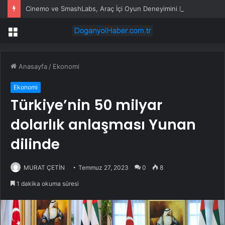
Cinemo ve SmashLabs, Araç İçi Oyun Deneyimini Dönüştürmek İçin Güçlerini Birleştiriyor
Menü
Anasayfa
/
Ekonomi
Ekonomi
Türkiye’nin 50 milyar
dolarlık anlaşması Yunan
dilinde
MURAT ÇETİN
Temmuz 27, 2023
0
8
1 dakika okuma süresi