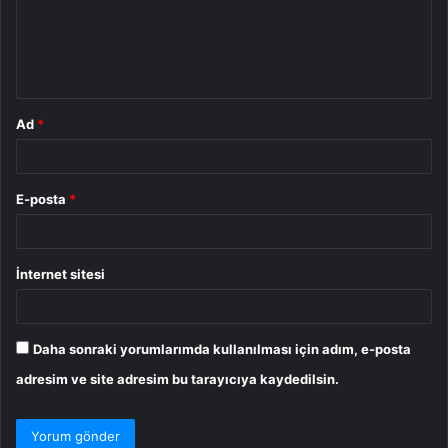
u
m
*
Ad
*
E-posta
*
İnternet sitesi
Daha sonraki yorumlarımda kullanılması için adım, e-posta
adresim ve site adresim bu tarayıcıya kaydedilsin.