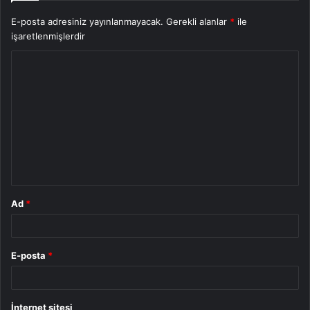
E-posta adresiniz yayınlanmayacak.
Gerekli alanlar
*
ile
işaretlenmişlerdir
Y
o
r
u
m
*
Ad
*
E-posta
*
İnternet sitesi