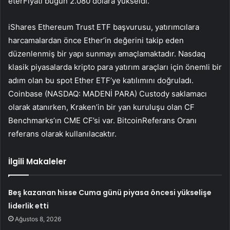
eter
Fiyatı bugün 2.080 dolara yükseldi.
iShares Ethereum Trust ETF başvurusu, yatırımcılara
harcamalardan önce Ether’in değerini takip eden
düzenlenmiş bir yapı sunmayı amaçlamaktadır.
Nasdaq
klasik piyasalarda kripto para yatırım araçları için önemli bir
adım olan bu spot Ether ETF’ye katılımını doğruladı.
Coinbase (NASDAQ:
MADENİ PARA
) Custody saklamacı
olarak atanırken, Kraken’in bir yan kuruluşu olan CF
Benchmarks’ın CME CF’si var.
Bitcoin
Referans Oranı
referans olarak kullanılacaktır.
İlgili Makaleler
Beş kazanan hisse Cuma günü piyasa öncesi yükselişe
liderlik etti
Ağustos 8, 2026