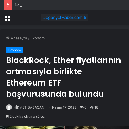
Devasa metal kuleleri ağaçların etrafına sardılar: Bu düzenek her şeyi değiştirdi
Menü
Anasayfa
/
Ekonomi
Ekonomi
BlackRock, Ether fiyatlarının
artmasıyla birlikte
Ethereum ETF
başvurusunda bulundu
HİKMET BABACAN
Kasım 17, 2023
0
18
2 dakika okuma süresi