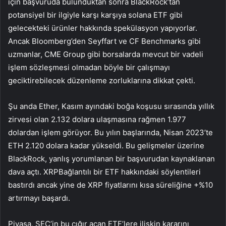
için başvuruda bulunduktan sonra BlackRock’tan
potansiyel bir ilgiyle karşı karşıya
solana
ETF gibi
gelecekteki ürünler hakkında spekülasyon yapıyorlar.
Ancak Bloomberg’den Seyffart ve CF Benchmarks gibi
uzmanlar, CME Group gibi borsalarda mevcut bir vadeli
işlem sözleşmesi olmadan böyle bir çalışmayı
geciktirebilecek düzenleme zorluklarına dikkat çekti.
Şu anda Ether, Kasım ayındaki boğa koşusu sırasında yıllık
zirvesi olan 2.132 dolara ulaşmasına rağmen 1.977
dolardan işlem görüyor. Bu yılın başlarında, Nisan 2023’te
ETH 2.120 dolara kadar yükseldi. Bu gelişmeler üzerine
BlackRock, yanlış yorumlanan bir başvurudan kaynaklanan
dava açtı.
XRP
Bağlantılı bir ETF hakkındaki söylentileri
bastırdı ancak yine de XRP fiyatlarını kısa süreliğine +%10
artırmayı başardı.
Piyasa, SEC’in bu çığır açan ETF’lere ilişkin kararını