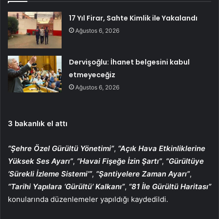
17 Yıl Firar, Sahte Kimlik ile Yakalandı
Ağustos 6, 2026
Dervişoğlu: İhanet belgesini kabul
etmeyeceğiz
Ağustos 6, 2026
3 bakanlık el attı
“Şehre Özel Gürültü Yönetimi”
,
“Açık Hava Etkinliklerine
Yüksek Ses Ayarı”
,
“Havai Fişeğe İzin Şartı”
,
“Gürültüye
‘Sürekli İzleme Sistemi’”
,
“Şantiyelere Zaman Ayarı”
,
“Tarihi Yapılara ‘Gürültü’ Kalkanı”
,
“81 İle Gürültü Haritası”
konularında düzenlemeler yapıldığı kaydedildi.