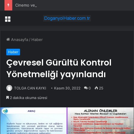
Cinemo ve SmashLabs, Araç İçi Oyun Deneyimini Dönüştürmek İçin Güçlerini Birleştiriyor
Menü
Anasayfa
/
Haber
Haber
Çevresel Gürültü Kontrol
Yönetmeliği yayınlandı
TOLGA CAN KAYKI
Kasım 30, 2022
0
25
2 dakika okuma süresi