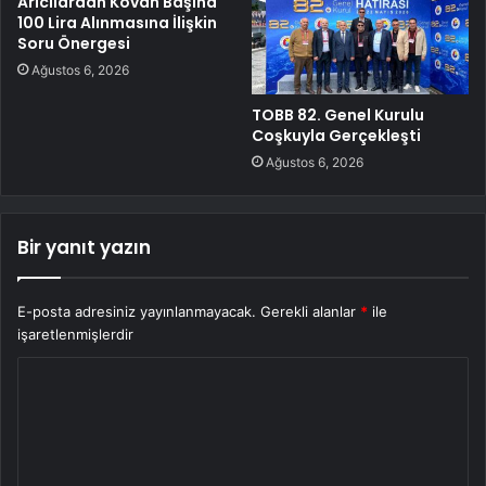
Arıcılardan Kovan Başına
100 Lira Alınmasına İlişkin
Soru Önergesi
Ağustos 6, 2026
TOBB 82. Genel Kurulu
Coşkuyla Gerçekleşti
Ağustos 6, 2026
Bir yanıt yazın
E-posta adresiniz yayınlanmayacak.
Gerekli alanlar
*
ile
işaretlenmişlerdir
Y
o
r
u