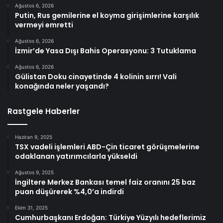
Ağustos 6, 2026
Putin, Rus gemilerine el koyma girişimlerine karşılık
vermeyi emretti
Ağustos 6, 2026
İzmir’de Yasa Dışı Bahis Operasyonu: 3 Tutuklama
Ağustos 6, 2026
Gülistan Doku cinayetinde 4 kolinin sırrı! Vali
konağında neler yaşandı?
Rastgele Haberler
Haziran 9, 2025
TSX vadeli işlemleri ABD-Çin ticaret görüşmelerine
odaklanan yatırımcılarla yükseldi
Ağustos 9, 2025
İngiltere Merkez Bankası temel faiz oranını 25 baz
puan düşürerek %4,0’a indirdi
Ekim 31, 2025
Cumhurbaşkanı Erdoğan: Türkiye Yüzyılı hedeflerimiz