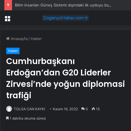
Bilim insanları Güneş Sistemi dışındaki ilk uyduyu buldu: ‘Yalpalaması’ ele verdi
Menü
Anasayfa
/
Haber
Haber
Cumhurbaşkanı
Erdoğan’dan G20 Liderler
Zirvesi’nde yoğun diplomasi
trafiği
TOLGA CAN KAYKI
Kasım 16, 2022
0
15
1 dakika okuma süresi