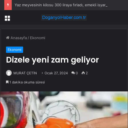
Yaz meyvesinin kilosu 300 liraya fırladı, emekli isyan etti
Menü
Anasayfa
/
Ekonomi
Ekonomi
Dizele yeni zam geliyor
MURAT ÇETİN
Ocak 27, 2024
0
2
1 dakika okuma süresi