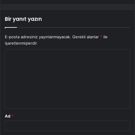
Bir yanıt yazın
E-posta adresiniz yayınlanmayacak.
Gerekli alanlar
*
ile
işaretlenmişlerdir
Y
o
r
u
m
*
Ad
*