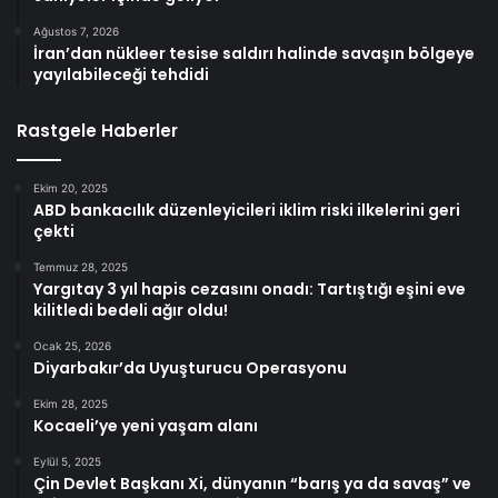
Ağustos 7, 2026
İran’dan nükleer tesise saldırı halinde savaşın bölgeye
yayılabileceği tehdidi
Rastgele Haberler
Ekim 20, 2025
ABD bankacılık düzenleyicileri iklim riski ilkelerini geri
çekti
Temmuz 28, 2025
Yargıtay 3 yıl hapis cezasını onadı: Tartıştığı eşini eve
kilitledi bedeli ağır oldu!
Ocak 25, 2026
Diyarbakır’da Uyuşturucu Operasyonu
Ekim 28, 2025
Kocaeli’ye yeni yaşam alanı
Eylül 5, 2025
Çin Devlet Başkanı Xi, dünyanın “barış ya da savaş” ve