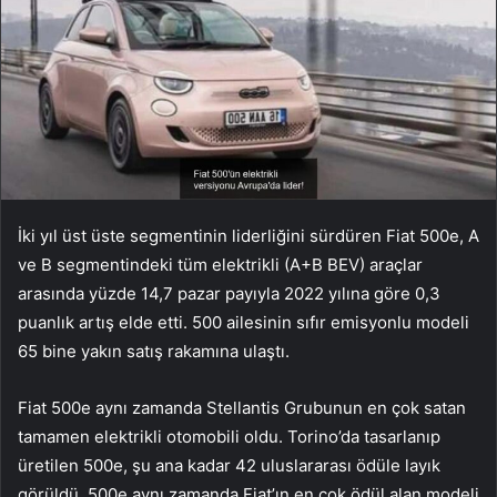
İki yıl üst üste segmentinin liderliğini sürdüren Fiat 500e, A
ve B segmentindeki tüm elektrikli (A+B BEV) araçlar
arasında yüzde 14,7 pazar payıyla 2022 yılına göre 0,3
puanlık artış elde etti. 500 ailesinin sıfır emisyonlu modeli
65 bine yakın satış rakamına ulaştı.
Fiat 500e aynı zamanda Stellantis Grubunun en çok satan
tamamen elektrikli otomobili oldu. Torino’da tasarlanıp
üretilen 500e, şu ana kadar 42 uluslararası ödüle layık
görüldü. 500e aynı zamanda Fiat’ın en çok ödül alan modeli