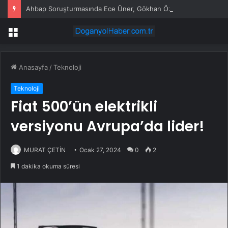
Ahbap Soruşturmasında Ece Üner, Gökhan Özoğuz ve Öykü Serter Tanık Olarak İfade Vermek Üzere Adliyeye Geldi
Menü
Anasayfa
/
Teknoloji
Teknoloji
Fiat 500’ün elektrikli
versiyonu Avrupa’da lider!
MURAT ÇETİN
Ocak 27, 2024
0
2
1 dakika okuma süresi