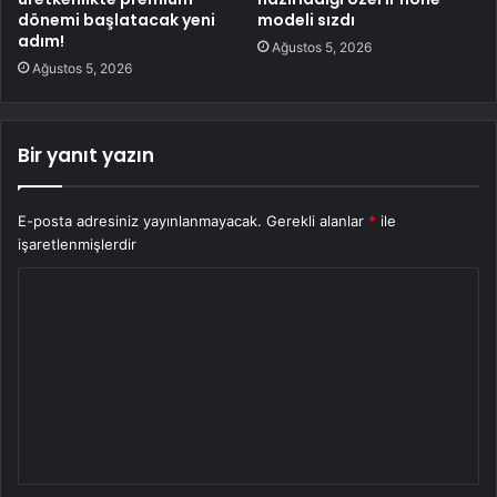
dönemi başlatacak yeni
modeli sızdı
adım!
Ağustos 5, 2026
Ağustos 5, 2026
Bir yanıt yazın
E-posta adresiniz yayınlanmayacak.
Gerekli alanlar
*
ile
işaretlenmişlerdir
Y
o
r
u
m
*