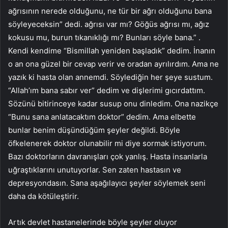
ağrısının nerede olduğunu, ne tür bir ağrı olduğunu bana
söyleyeceksin” dedi. ağrısı var mı? Göğüs ağrısı mı, ağız
kokusu mu, burun tıkanıklığı mı? Bunları söyle bana.” .
Kendi kendime “Bismillah yeniden başladık” dedim. İnanın
o an ona güzel bir cevap verir ve oradan ayrılırdım. Ama ne
yazık ki hasta olan annemdi. Söylediğin her şeye sustum.
“Allah’ım bana sabır ver” dedim ve dişlerimi gıcırdattım.
Sözünü bitirinceye kadar susup onu dinledim. Ona nazikçe
“Bunu sana anlatacaktım doktor” dedim. Ama elbette
bunlar benim düşündüğüm şeyler değildi. Böyle
öfkelenerek doktor olunabilir mi diye sormak istiyorum.
Bazı doktorların davranışları çok yanlış. Hasta insanlarla
uğraştıklarını unutuyorlar. Sen zaten hastasın ve
depresyondasın. Sana aşağılayıcı şeyler söylemek seni
daha da kötüleştirir.
Artık devlet hastanelerinde böyle şeyler oluyor