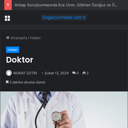
Ahbap Soruşturmasında Ece Üner, Gökhan Özoğuz ve Öykü Serter Tanık Olarak İfade Vermek Üzere Adliyeye Geldi
Menü
Anasayfa
/
Haber
Haber
Doktor
MURAT ÇETİN
Şubat 12, 2024
0
2
2 dakika okuma süresi