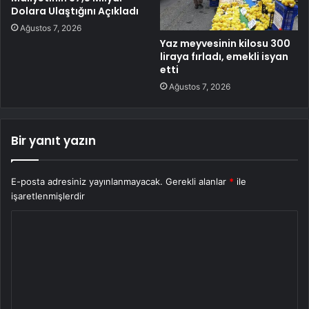
Dolara Ulaştığını Açıkladı
Ağustos 7, 2026
Yaz meyvesinin kilosu 300
liraya fırladı, emekli isyan
etti
Ağustos 7, 2026
Bir yanıt yazın
E-posta adresiniz yayınlanmayacak.
Gerekli alanlar
*
ile
işaretlenmişlerdir
Y
o
r
u
m