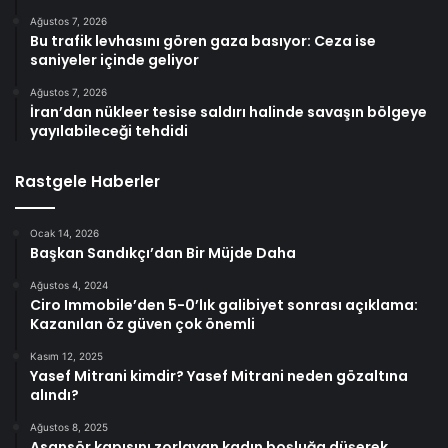
Ağustos 7, 2026
Bu trafik levhasını gören gaza basıyor: Ceza ise
saniyeler içinde geliyor
Ağustos 7, 2026
İran’dan nükleer tesise saldırı halinde savaşın bölgeye
yayılabileceği tehdidi
Rastgele Haberler
Ocak 14, 2026
Başkan Sandıkçı’dan Bir Müjde Daha
Ağustos 4, 2024
Ciro Immobile’den 5-0’lık galibiyet sonrası açıklama:
Kazanılan öz güven çok önemli
Kasım 12, 2025
Yasef Mitrani kimdir? Yasef Mitrani neden gözaltına
alındı?
Ağustos 8, 2025
Asansör kapısını zorlayan kadın boşluğa düşerek