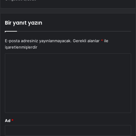
Bir yanıt yazın
E-posta adresiniz yayınlanmayacak.
Gerekli alanlar
*
ile
işaretlenmişlerdir
Y
o
r
u
m
*
Ad
*