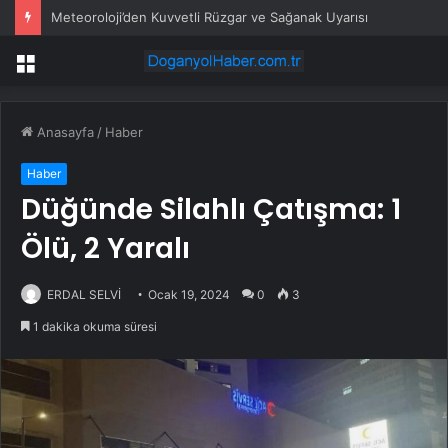
Meteoroloji’den Kuvvetli Rüzgar ve Sağanak Uyarısı
Menü
Anasayfa
/
Haber
Haber
Düğünde Silahlı Çatışma: 1
Ölü, 2 Yaralı
ERDAL SELVİ
Ocak 19, 2024
0
3
1 dakika okuma süresi