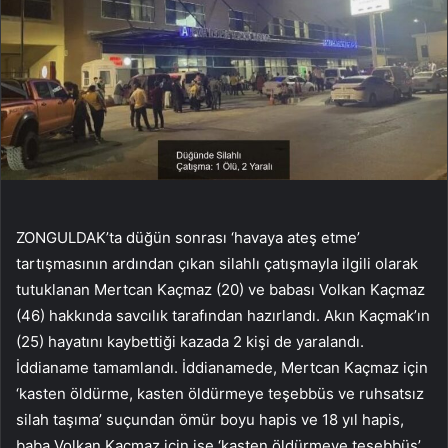
ZONGULDAK’ta düğün sonrası ‘havaya ateş etme’
tartışmasının ardından çıkan silahlı çatışmayla ilgili olarak
tutuklanan Mertcan Kaçmaz (20) ve babası Volkan Kaçmaz
(46) hakkında savcılık tarafından hazırlandı. Akın Kaçmak’ın
(25) hayatını kaybettiği kazada 2 kişi de yaralandı.
İddianame tamamlandı. İddianamede, Mertcan Kaçmaz için
‘kasten öldürme, kasten öldürmeye teşebbüs ve ruhsatsız
silah taşıma’ suçundan ömür boyu hapis ve 18 yıl hapis,
baba Volkan Kaçmaz için ise ‘kasten öldürmeye teşebbüs’