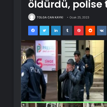
öldürdü, polise 
TOLGA CAN KAYKI
Ocak 25, 2023
Facebook
Twitter
LinkedIn
Tumblr
Pinterest
Reddit