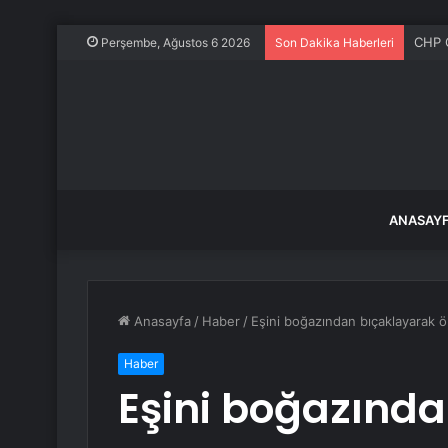
CHP G
Perşembe, Ağustos 6 2026
Son Dakika Haberleri
ANASAY
Anasayfa
/
Haber
/
Eşini boğazından bıçaklayarak ö
Haber
Eşini boğazınd