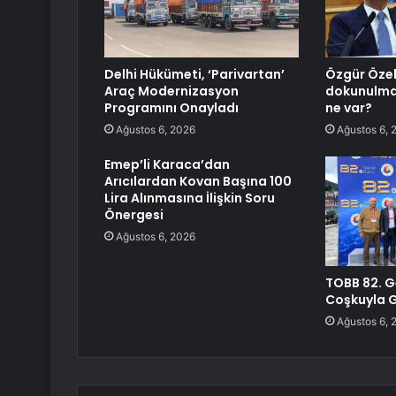
Delhi Hükümeti, ‘Parivartan’
Özgür Özel
Araç Modernizasyon
dokunulmaz
Programını Onayladı
ne var?
Ağustos 6, 2026
Ağustos 6, 
Emep’li Karaca’dan
Arıcılardan Kovan Başına 100
Lira Alınmasına İlişkin Soru
Önergesi
Ağustos 6, 2026
TOBB 82. G
Coşkuyla G
Ağustos 6, 