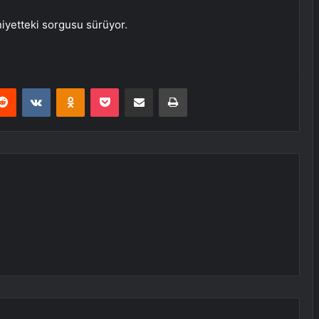
iyetteki sorgusu sürüyor.
erest
Reddit
VKontakte
Odnoklassniki
Pocket
E-Posta ile paylaş
Yazdır