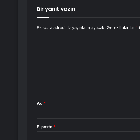
Bir yanıt yazın
E-posta adresiniz yayınlanmayacak.
Gerekli alanlar
*
i
Y
o
r
u
m
*
Ad
*
E-posta
*