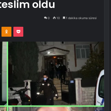
teslim oldu
0
10
1 dakika okuma süresi
VKontakte
Odnoklassniki
Pocket