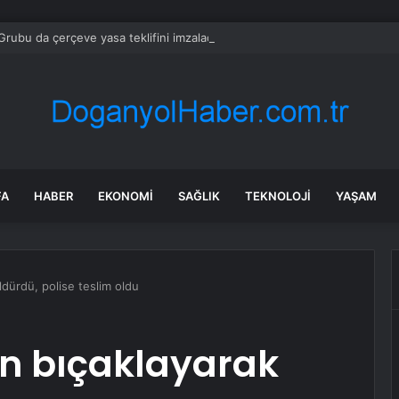
rubu da çerçeve yasa teklifini imzaladı
FA
HABER
EKONOMI
SAĞLIK
TEKNOLOJI
YAŞAM
ldürdü, polise teslim oldu
an bıçaklayarak