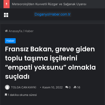
Meteoroloji’den Kuvvetli Rüzgar ve Sağanak Uyarısı
Menü
Anasayfa
/
Haber
Haber
Fransız Bakan, greve giden
toplu taşıma işçilerini
“empati yoksunu” olmakla
suçladı
TOLGA CAN KAYKI
Kasım 10, 2022
0
16
1 dakika okuma süresi