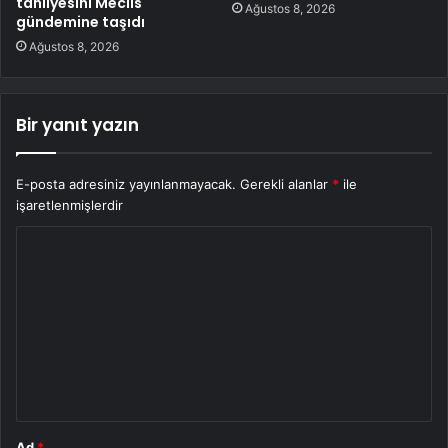
tahliyesini Meclis
Ağustos 8, 2026
gündemine taşıdı
Ağustos 8, 2026
Bir yanıt yazın
E-posta adresiniz yayınlanmayacak.
Gerekli alanlar
*
ile
işaretlenmişlerdir
Y
o
r
u
m
*
Ad
*