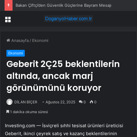
Pekin’de Türk vatandaşları bayramlaştı
Menü
Anasayfa
/
Ekonomi
Ekonomi
Geberit 2Ç25 beklentilerin
altında, ancak marj
görünümünü koruyor
DİLAN BİÇER
Ağustos 22, 2025
0
0
1 dakika okuma süresi
Investing.com — İsviçreli sıhhi tesisat ürünleri üreticisi
Geberit, ikinci çeyrek satış ve kazanç beklentilerinin