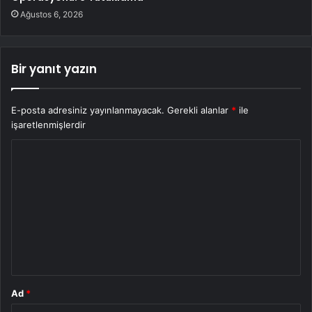
Ağustos 6, 2026
Bir yanıt yazın
E-posta adresiniz yayınlanmayacak.
Gerekli alanlar
*
ile
işaretlenmişlerdir
Y
o
r
u
m
*
Ad
*