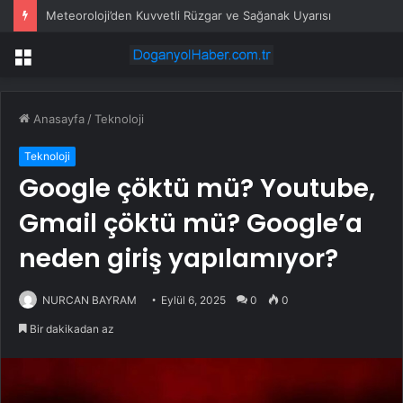
Meteoroloji’den Kuvvetli Rüzgar ve Sağanak Uyarısı
Menü
Anasayfa
/
Teknoloji
Teknoloji
Google çöktü mü? Youtube,
Gmail çöktü mü? Google’a
neden giriş yapılamıyor?
NURCAN BAYRAM
Eylül 6, 2025
0
0
Bir dakikadan az