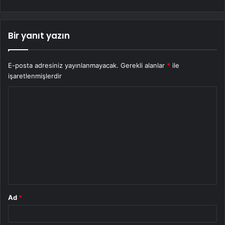
Bir yanıt yazın
E-posta adresiniz yayınlanmayacak.
Gerekli alanlar
*
ile
işaretlenmişlerdir
Y
o
r
u
m
*
Ad
*