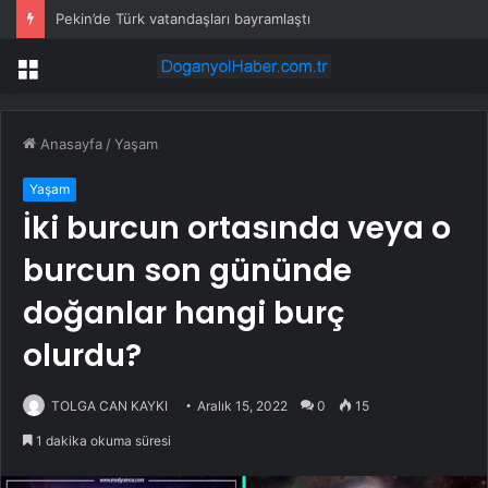
İstanbul’da su kesintisi başlıyor: 7 ilçede 20 saat sürecek
Menü
Anasayfa
/
Yaşam
Yaşam
İki burcun ortasında veya o
burcun son gününde
doğanlar hangi burç
olurdu?
TOLGA CAN KAYKI
Aralık 15, 2022
0
15
1 dakika okuma süresi