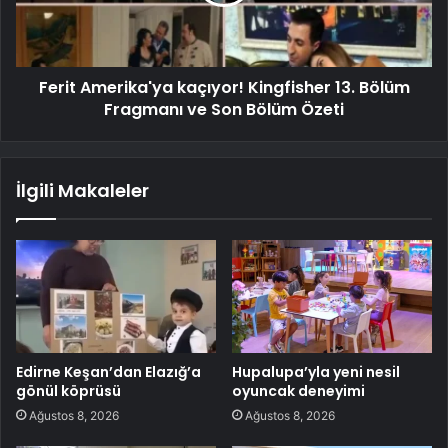
Ferit Amerika'ya kaçıyor! Kingfisher 13. Bölüm
Fragmanı ve Son Bölüm Özeti
İlgili Makaleler
Edirne Keşan’dan Elazığ’a
Hupalupa’yla yeni nesil
gönül köprüsü
oyuncak deneyimi
Ağustos 8, 2026
Ağustos 8, 2026