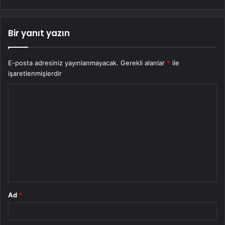
Bir yanıt yazın
E-posta adresiniz yayınlanmayacak.
Gerekli alanlar
*
ile
işaretlenmişlerdir
Y
o
r
u
m
*
Ad
*