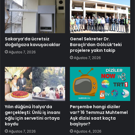
Sakarya’da ücretsiz
Genel Sekreter Dr.
doğalgaza kavuşacaklar
Baraçlı’dan Gölcük’teki
projelere yakın takip
Ağustos 7, 2026
Ağustos 7, 2026
Yılın düğünü İtalya’da
Perşembe hangi diziler
gerçekleşti: Ünlü iş insanı
var? 16 Temmuz Muhtemel
oğlu için servetini ortaya
Aşk dizisi saat kaçta
koydu
başlıyor?
Ağustos 7, 2026
Ağustos 4, 2026