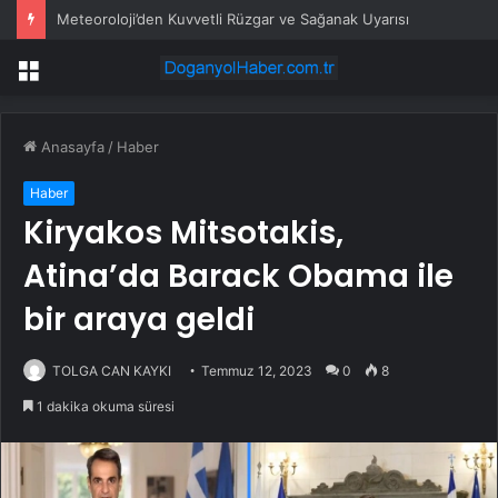
Meteoroloji’den Kuvvetli Rüzgar ve Sağanak Uyarısı
Menü
Anasayfa
/
Haber
Haber
Kiryakos Mitsotakis,
Atina’da Barack Obama ile
bir araya geldi
TOLGA CAN KAYKI
Temmuz 12, 2023
0
8
1 dakika okuma süresi