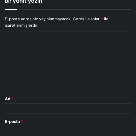
Bir yanıt yazın
E-posta adresiniz yayınlanmayacak.
Gerekli alanlar
*
ile
işaretlenmişlerdir
Y
o
r
u
m
*
Ad
*
E-posta
*