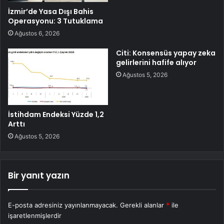
İzmir’de Yasa Dışı Bahis
Operasyonu: 3 Tutuklama
Ağustos 6, 2026
Citi: Konsensüs yapay zeka
gelirlerini hafife alıyor
Ağustos 5, 2026
İstihdam Endeksi Yüzde 1,2
Arttı
Ağustos 5, 2026
Bir yanıt yazın
E-posta adresiniz yayınlanmayacak.
Gerekli alanlar
*
ile
işaretlenmişlerdir