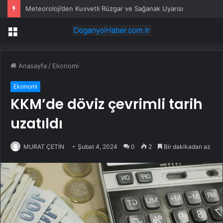
Meteoroloji’den Kuvvetli Rüzgar ve Sağanak Uyarısı
Menü
Anasayfa
/
Ekonomi
Ekonomi
KKM’de döviz çevrimli tarih
uzatıldı
MURAT ÇETİN
Şubat 4, 2024
0
2
Bir dakikadan az