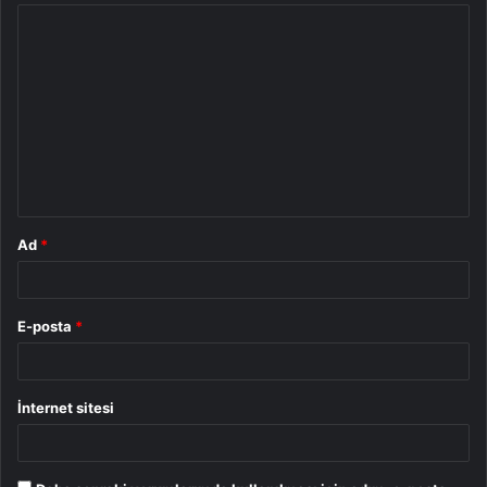
Y
o
r
u
m
*
Ad
*
E-posta
*
İnternet sitesi