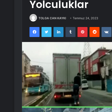
Yolculuklar
TOLGA CAN KAYKI
Temmuz 24, 2023
Facebook
Twitter
LinkedIn
Tumblr
Pinterest
Reddit