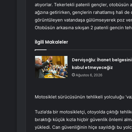
atıyorlar. Tekerlekli patenli gençler, otobüsün 
ağzına getirirken, gençlerin rahatlamış hali d
görüntüleyen vatandaşa gülümseyerek poz veren
Otobüsün arkasına sıkışan 2 patenli gencin teh
İlgili Makaleler
Dervişoğlu: İhanet belgesini
kabul etmeyeceğiz
Ağustos 6, 2026
Motosiklet sürücüsünün tehlikeli yolculuğu ‘vaz
Tuzla’da bir motosikletçi, otoyolda çıktığı tehli
bıraktığı küçük kızla hiçbir güvenlik önlemi alm
yükledi. Can güvenliğinin hiçe sayıldığı bu yo