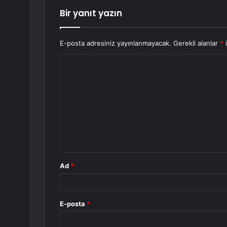
Bir yanıt yazın
E-posta adresiniz yayınlanmayacak.
Gerekli alanlar
*
i
Y
o
r
u
m
*
Ad
*
E-posta
*