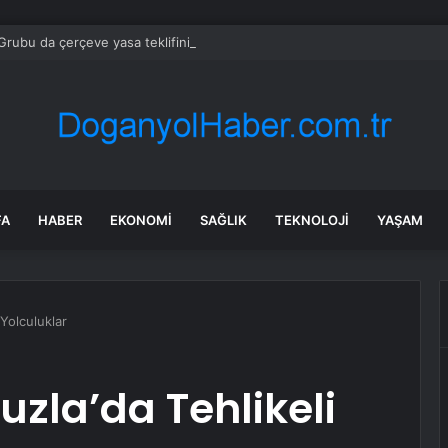
rubu da çerçeve yasa teklifini imzaladı
FA
HABER
EKONOMI
SAĞLIK
TEKNOLOJI
YAŞAM
 Yolculuklar
uzla’da Tehlikeli