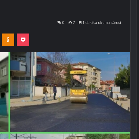
0
7
1 dakika okuma süresi
VKontakte
Odnoklassniki
Pocket