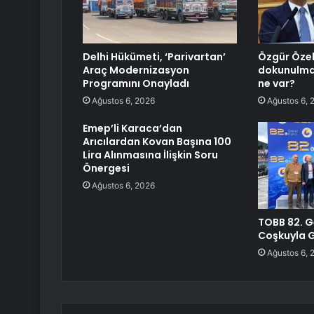
Delhi Hükümeti, ‘Parivartan’
Özgür Özel
Araç Modernizasyon
dokunulmaz
Programını Onayladı
ne var?
Ağustos 6, 2026
Ağustos 6, 
Emep’li Karaca’dan
Arıcılardan Kovan Başına 100
Lira Alınmasına İlişkin Soru
Önergesi
Ağustos 6, 2026
TOBB 82. G
Coşkuyla G
Ağustos 6, 