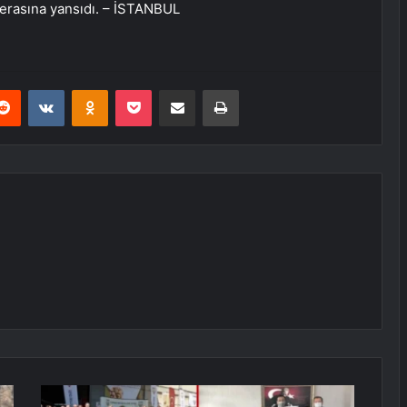
merasına yansıdı. – İSTANBUL
erest
Reddit
VKontakte
Odnoklassniki
Pocket
E-Posta ile paylaş
Yazdır