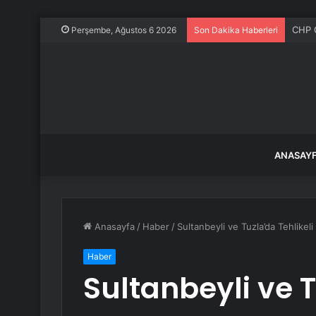
CHP G
Perşembe, Ağustos 6 2026
Son Dakika Haberleri
ANASAY
Anasayfa
/
Haber
/
Sultanbeyli ve Tuzla’da Tehlikeli
Haber
Sultanbeyli ve T